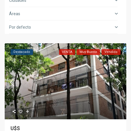
Ciudades
Áreas
Por defecto
Destacado
VENTA
Muy Bueno
Vendido
U$S