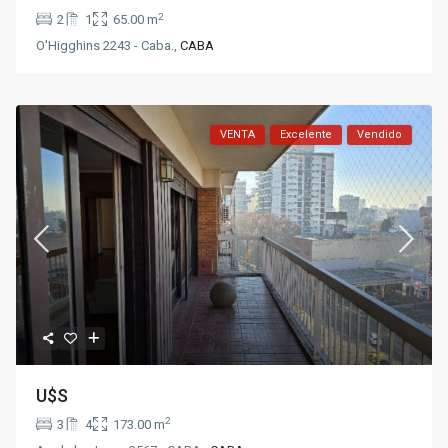
2
2
1
65.00 m
O'Higghins 2243 - Caba.,
CABA
VENTA
Excelente
Vendido
U$S
2
3
4
173.00 m