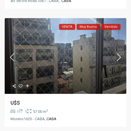
Av. de los Incas 3567 - CABA.,
CABA
VENTA
Muy Bueno
Vendido
U$S
2
1
1
57.00 m
Moreno1620 - CABA,
CABA