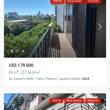
VENTA
Reservado
Vendido
U$S
179.000
2
3
2
90.00 m
Av. Santa Fe 4452 - Caba., Palermo, Capital Federal,
CABA
VENTA
Muy Bueno
Vendido