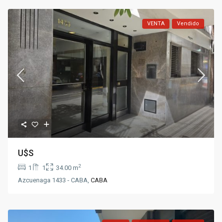
VENTA
Vendido
U$S
2
1
1
34.00 m
Azcuenaga 1433 - CABA,
CABA