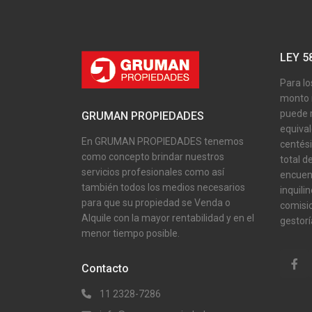
LEY 58
Para lo
monto 
puede r
GRUMAN PROPIEDADES
equival
En GRUMAN PROPIEDADES tenemos
centési
como concepto brindar nuestros
total d
servicios profesionales como así
encuent
también todos los medios necesarios
inquili
para que su propiedad se Venda o
comisio
Alquile con la mayor rentabilidad y en el
gestorí
menor tiempo posible.
Contacto
11 2328-7286