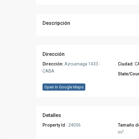
Descripción
Dirección
Dirección:
Azcuenaga 1433 -
Ciudad:
C
CABA
State/Coun
Open In Google Maps
Detalles
Property Id :
24056
Tamaño de
2
m