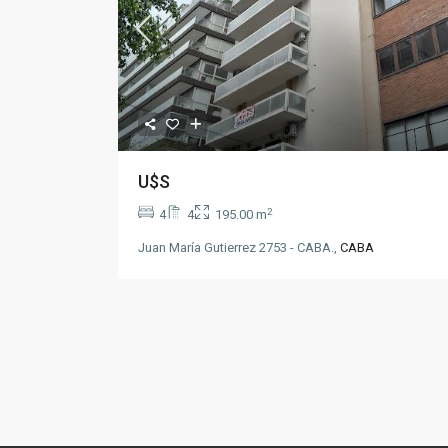
U$S
2
4
4
195.00 m
Juan María Gutierrez 2753 - CABA.,
CABA