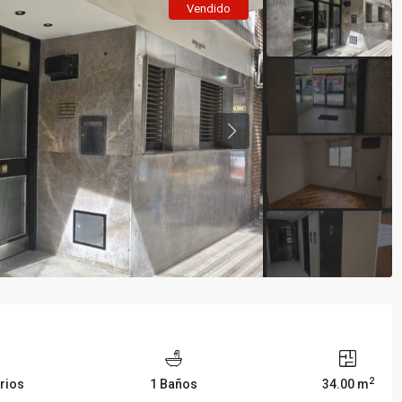
Vendido
2
rios
1 Baños
34.00 m