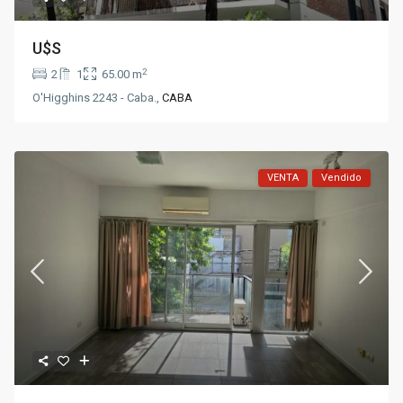
U$S
2
2
1
65.00 m
O'Higghins 2243 - Caba.,
CABA
VENTA
Vendido