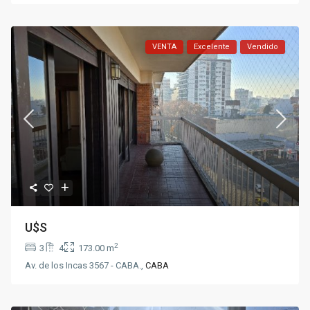
VENTA
Excelente
Vendido
U$S
2
3
4
173.00 m
Av. de los Incas 3567 - CABA.,
CABA