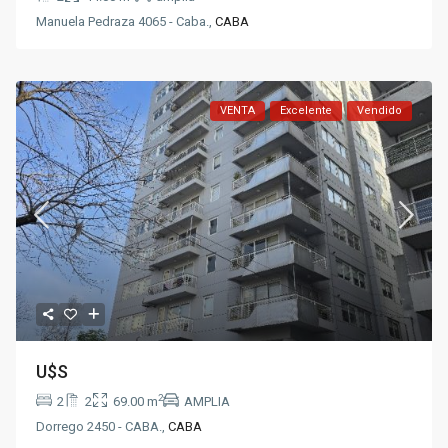
Manuela Pedraza 4065 - Caba.,
CABA
VENTA
Excelente
Vendido
U$S
2
2
2
69.00 m
AMPLIA
Dorrego 2450 - CABA.,
CABA