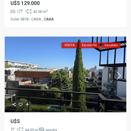
U$S
129.000
2
1
1
42.00 m
Soler 5818 - CABA.,
CABA
VENTA
Excelente
Vendido
U$S
2
2
44.00 m
amplia