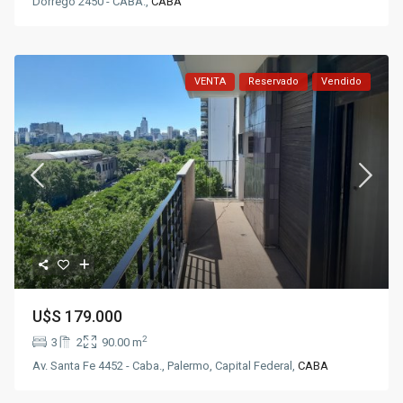
Dorrego 2450 - CABA.,
CABA
VENTA
Reservado
Vendido
U$S
179.000
2
3
2
90.00 m
Av. Santa Fe 4452 - Caba., Palermo, Capital Federal,
CABA