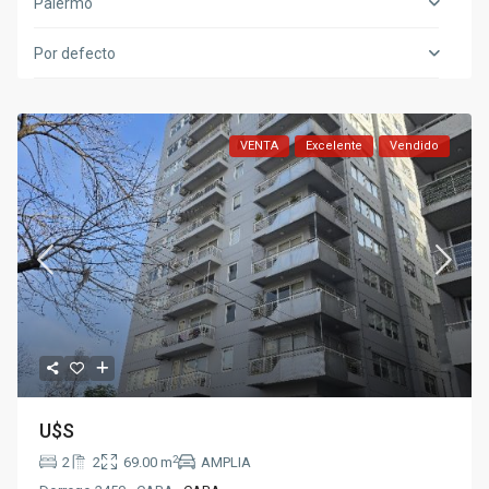
Palermo
Por defecto
VENTA
Excelente
Vendido
U$S
2
2
2
69.00 m
AMPLIA